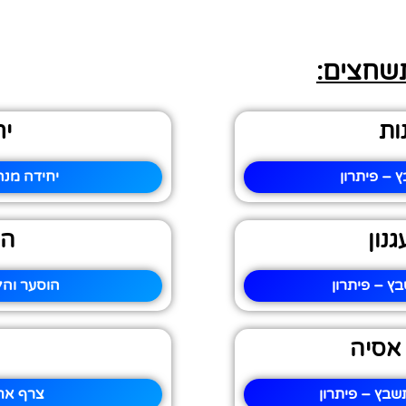
תשחצים:
ות
יח
 – פיתרון
יחידה מנה
נון
הו
ץ – פיתרון
הוסער והל
 אסיה
שבץ – פיתרון
צרף אחד