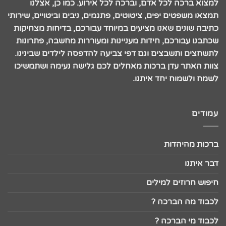
למצוא ברכה לכל אדם, וברכה לכל אירוע. כמו כן, אצלנו
תמצאו משפטים יפים, ציטוטים, פתגמים, ניבים וביטויים, שירותי
כתיבה שונים שאנו מציעים במיוחד עבורכם, בדיחות מצחיקות
שכתבנו עבורכם, חידות מעניינות ומעוררות מחשבה, פתרונות
לתשחצים ותשבצים וגם דפי צביעה להדפסה לילדים שבינינו.
צוות האתר עדן ברכות מאחלים לכם גלישה נעימה ושתמשיכו
לשמח ולשמוח יחד איתנו.
עמודים
ברכות מהיהדות
דבר איתנו
חיפוש חרוזים למילים
לכבוד מה הברכה ?
לכבוד מי הברכה ?