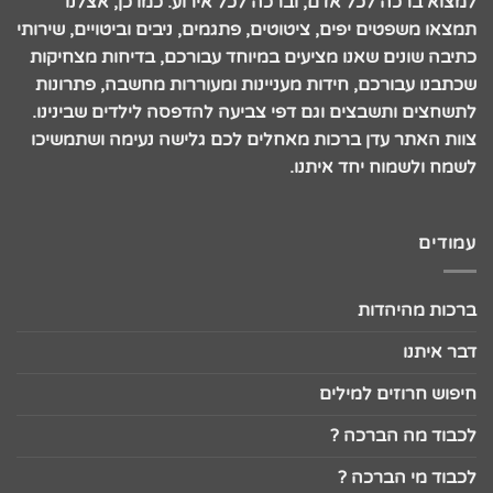
למצוא ברכה לכל אדם, וברכה לכל אירוע. כמו כן, אצלנו
תמצאו משפטים יפים, ציטוטים, פתגמים, ניבים וביטויים, שירותי
כתיבה שונים שאנו מציעים במיוחד עבורכם, בדיחות מצחיקות
שכתבנו עבורכם, חידות מעניינות ומעוררות מחשבה, פתרונות
לתשחצים ותשבצים וגם דפי צביעה להדפסה לילדים שבינינו.
צוות האתר עדן ברכות מאחלים לכם גלישה נעימה ושתמשיכו
לשמח ולשמוח יחד איתנו.
עמודים
ברכות מהיהדות
דבר איתנו
חיפוש חרוזים למילים
לכבוד מה הברכה ?
לכבוד מי הברכה ?