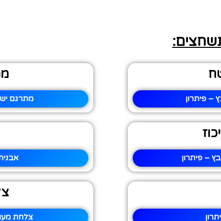
תשחצים:
ח
מת
– פיתרון
מתרגם ישר
כוז
ץ – פיתרון
אבנית
צל
תרון
צלחת מעופ