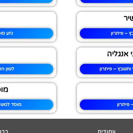
יר
 – פיתרון
גזע סו
 אנגליה
ותשבץ – פיתרון
לשון הר
מו
 פיתרון
מוסד למשל
עמודים
ברכו