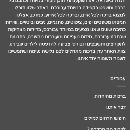
הגדול בישראל. אנו השקענו על תוכן מקורי במיוחד וכתבנו כל
ברכה ומשפט בקפידה במיוחד עבורכם. באתר שלנו תוכלו
למצוא ברכה לכל אדם, וברכה לכל אירוע. כמו כן, אצלנו
תמצאו משפטים יפים, ציטוטים, פתגמים, ניבים וביטויים, שירותי
כתיבה שונים שאנו מציעים במיוחד עבורכם, בדיחות מצחיקות
שכתבנו עבורכם, חידות מעניינות ומעוררות מחשבה, פתרונות
לתשחצים ותשבצים וגם דפי צביעה להדפסה לילדים שבינינו.
צוות האתר עדן ברכות מאחלים לכם גלישה נעימה ושתמשיכו
לשמח ולשמוח יחד איתנו.
עמודים
ברכות מהיהדות
דבר איתנו
חיפוש חרוזים למילים
לכבוד מה הברכה ?