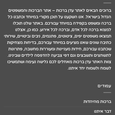
ברוכים הבאים לאתר עדן ברכות – אתר הברכות והמשפטים
הגדול בישראל. אנו השקענו על תוכן מקורי במיוחד וכתבנו כל
ברכה ומשפט בקפידה במיוחד עבורכם. באתר שלנו תוכלו
למצוא ברכה לכל אדם, וברכה לכל אירוע. כמו כן, אצלנו
תמצאו משפטים יפים, ציטוטים, פתגמים, ניבים וביטויים, שירותי
כתיבה שונים שאנו מציעים במיוחד עבורכם, בדיחות מצחיקות
שכתבנו עבורכם, חידות מעניינות ומעוררות מחשבה, פתרונות
לתשחצים ותשבצים וגם דפי צביעה להדפסה לילדים שבינינו.
צוות האתר עדן ברכות מאחלים לכם גלישה נעימה ושתמשיכו
לשמח ולשמוח יחד איתנו.
עמודים
ברכות מהיהדות
דבר איתנו