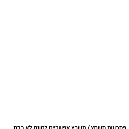
פתרונות תשחץ / תשבץ אפשריים למונח לא בבת