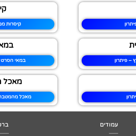
קי
תרון
קיסרות ממ
ת
במאי
– פיתרון
במאי הסרט י
מאכל מ
תרון
מאכל מהמטבח ה
עמודים
ברכו