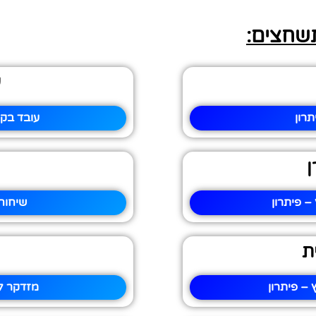
תשחצים:
ע
תרון
עובד בקז
ן
– פיתרון
שיחוח
ת
– פיתרון
מזדקר לע