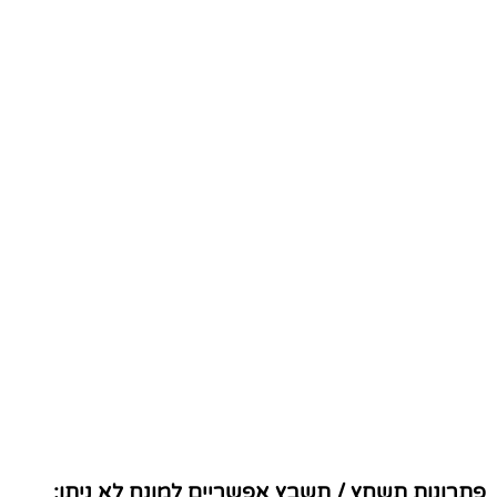
פתרונות תשחץ / תשבץ אפשריים למונח לא ניתן: