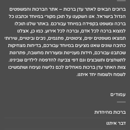
ברוכים הבאים לאתר עדן ברכות – אתר הברכות והמשפטים
הגדול בישראל. אנו השקענו על תוכן מקורי במיוחד וכתבנו כל
ברכה ומשפט בקפידה במיוחד עבורכם. באתר שלנו תוכלו
למצוא ברכה לכל אדם, וברכה לכל אירוע. כמו כן, אצלנו
תמצאו משפטים יפים, ציטוטים, פתגמים, ניבים וביטויים, שירותי
כתיבה שונים שאנו מציעים במיוחד עבורכם, בדיחות מצחיקות
שכתבנו עבורכם, חידות מעניינות ומעוררות מחשבה, פתרונות
לתשחצים ותשבצים וגם דפי צביעה להדפסה לילדים שבינינו.
צוות האתר עדן ברכות מאחלים לכם גלישה נעימה ושתמשיכו
לשמח ולשמוח יחד איתנו.
עמודים
ברכות מהיהדות
דבר איתנו