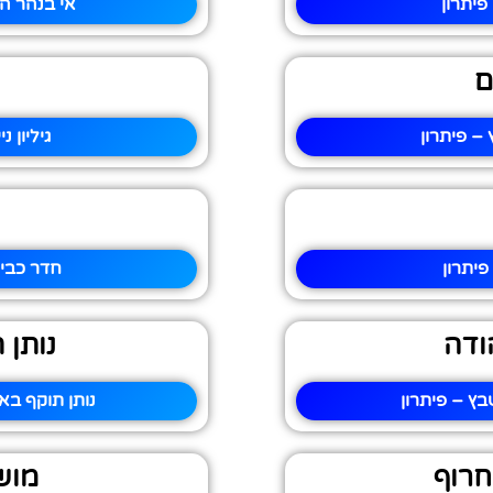
יתרון
אי בנהר הנ
ם
– פיתרון
גיליון 
ח
יתרון
חדר כבי
ודה
נותן 
ץ – פיתרון
נותן תוקף בא
חרוף
מוש