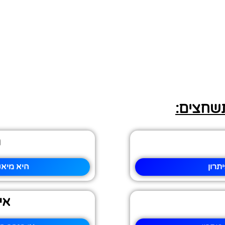
תשחצים:
ה
תרון
היא מיאנ
אי