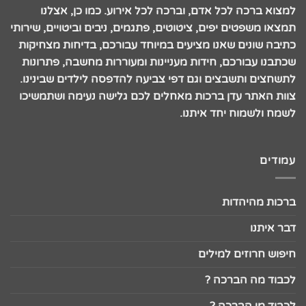
למצוא ברכה לכל אדם, וברכה לכל אירוע. כמו כן, אצלנו
תמצאו משפטים יפים, ציטוטים, פתגמים, ניבים וביטויים, שירותי
כתיבה שונים שאנו מציעים במיוחד עבורכם, בדיחות מצחיקות
שכתבנו עבורכם, חידות מעניינות ומעוררות מחשבה, פתרונות
לתשחצים ותשבצים וגם דפי צביעה להדפסה לילדים שבינינו.
צוות האתר עדן ברכות מאחלים לכם גלישה נעימה ושתמשיכו
לשמח ולשמוח יחד איתנו.
עמודים
ברכות מהיהדות
דבר איתנו
חיפוש חרוזים למילים
לכבוד מה הברכה ?
לכבוד מי הברכה ?