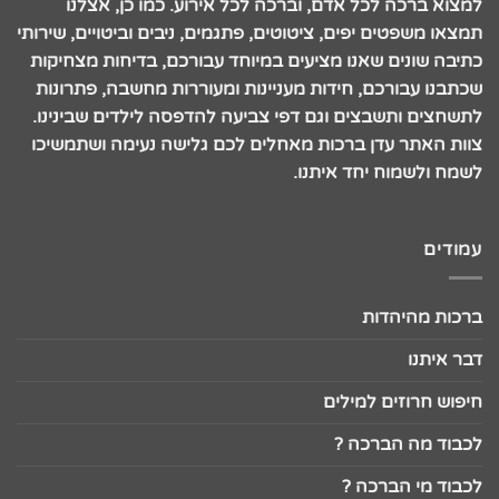
למצוא ברכה לכל אדם, וברכה לכל אירוע. כמו כן, אצלנו
תמצאו משפטים יפים, ציטוטים, פתגמים, ניבים וביטויים, שירותי
כתיבה שונים שאנו מציעים במיוחד עבורכם, בדיחות מצחיקות
שכתבנו עבורכם, חידות מעניינות ומעוררות מחשבה, פתרונות
לתשחצים ותשבצים וגם דפי צביעה להדפסה לילדים שבינינו.
צוות האתר עדן ברכות מאחלים לכם גלישה נעימה ושתמשיכו
לשמח ולשמוח יחד איתנו.
עמודים
ברכות מהיהדות
דבר איתנו
חיפוש חרוזים למילים
לכבוד מה הברכה ?
לכבוד מי הברכה ?