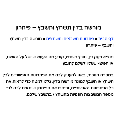
מורשה בדין תשחץ ותשבץ – פיתרון
דף הבית
»
פתרונות תשבצים ותשחצים
»
מורשה בדין תשחץ
ותשבץ – פיתרון
מוציא פּסַק דין, חורץ משפּט, קובע מה העונֶש שיוּטל על האשם,
או הפּיצוּי שעליו לשַלֵם לַתובֵעַ
במקרה הנוכחי, באנו להעניק לכם את הפתרונות האפשריים לכל
תשחץ או תשבץ למונח מורשה בדין. גללו למטה כדי לראות את
כל הפתרונות האפשריים, וביחרו את הפיתרון שיתאים לכם לפי
מספר המשבצות הפנויות בתשחץ / בתשבץ שלכם.