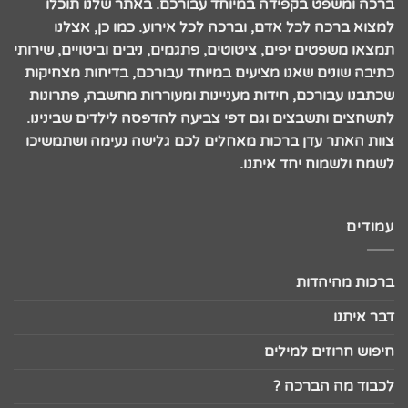
ברכה ומשפט בקפידה במיוחד עבורכם. באתר שלנו תוכלו
למצוא ברכה לכל אדם, וברכה לכל אירוע. כמו כן, אצלנו
תמצאו משפטים יפים, ציטוטים, פתגמים, ניבים וביטויים, שירותי
כתיבה שונים שאנו מציעים במיוחד עבורכם, בדיחות מצחיקות
שכתבנו עבורכם, חידות מעניינות ומעוררות מחשבה, פתרונות
לתשחצים ותשבצים וגם דפי צביעה להדפסה לילדים שבינינו.
צוות האתר עדן ברכות מאחלים לכם גלישה נעימה ושתמשיכו
לשמח ולשמוח יחד איתנו.
עמודים
ברכות מהיהדות
דבר איתנו
חיפוש חרוזים למילים
לכבוד מה הברכה ?