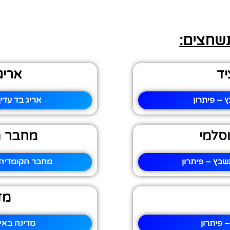
תשחצים:
יד
אריג
 – פיתרון
אריג בד עדי
סלמי
מחבר ה
בץ – פיתרון
מחבר הקומדיה 
מד
 פיתרון
מדינה באי