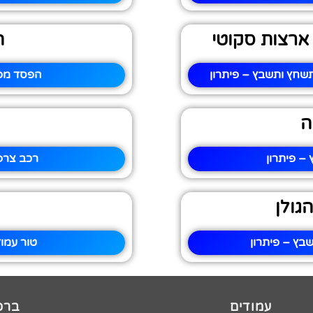
ארצות סקוטי
ה
שחץ ותשבץ – פיתרון
הפסד מפל
ה
– פיתרון
רכב צרפ
גולן
בץ – פיתרון
טור עמו
עמודים
ברכו