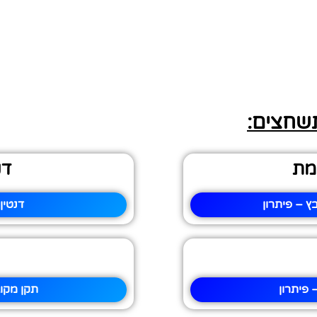
תשחצים:
מת
דנ
 – פיתרון
דנטין
 פיתרון
תקן מקו