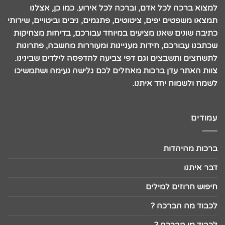
למצוא ברכה לכל אדם, וברכה לכל אירוע. כמו כן, אצלנו
תמצאו משפטים יפים, ציטוטים, פתגמים, ניבים וביטויים, שירותי
כתיבה שונים שאנו מציעים במיוחד עבורכם, בדיחות מצחיקות
שכתבנו עבורכם, חידות מעניינות ומעוררות מחשבה, פתרונות
לתשחצים ותשבצים וגם דפי צביעה להדפסה לילדים שבינינו.
צוות האתר עדן ברכות מאחלים לכם גלישה נעימה ושתמשיכו
לשמח ולשמוח יחד איתנו.
עמודים
ברכות מהיהדות
דבר איתנו
חיפוש חרוזים למילים
לכבוד מה הברכה ?
לכבוד מי הברכה ?