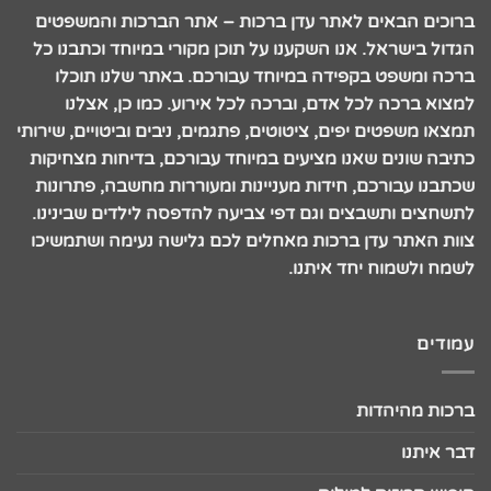
ברוכים הבאים לאתר עדן ברכות – אתר הברכות והמשפטים
הגדול בישראל. אנו השקענו על תוכן מקורי במיוחד וכתבנו כל
ברכה ומשפט בקפידה במיוחד עבורכם. באתר שלנו תוכלו
למצוא ברכה לכל אדם, וברכה לכל אירוע. כמו כן, אצלנו
תמצאו משפטים יפים, ציטוטים, פתגמים, ניבים וביטויים, שירותי
כתיבה שונים שאנו מציעים במיוחד עבורכם, בדיחות מצחיקות
שכתבנו עבורכם, חידות מעניינות ומעוררות מחשבה, פתרונות
לתשחצים ותשבצים וגם דפי צביעה להדפסה לילדים שבינינו.
צוות האתר עדן ברכות מאחלים לכם גלישה נעימה ושתמשיכו
לשמח ולשמוח יחד איתנו.
עמודים
ברכות מהיהדות
דבר איתנו