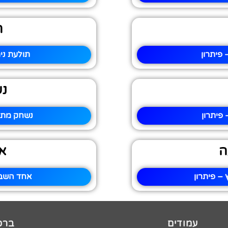
ת
פיתרון
תולעת ני
נ
פיתרון
נשחק מתב
ה
א
– פיתרון
אחד השבר
עמודים
ברכו