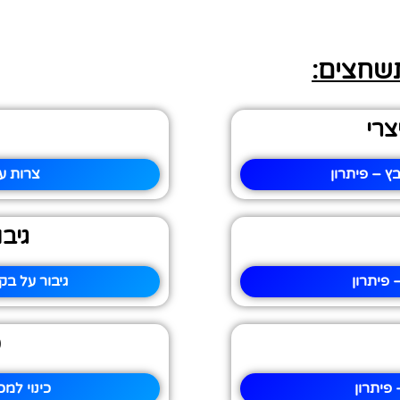
תשחצים:
צרי
ץ – פיתרון
צרות ע
גיב
פיתרון
גיבור על בק
כ
פיתרון
כינוי למ