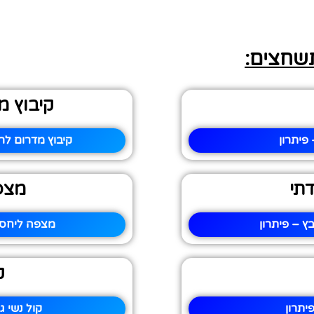
תשחצים:
קיבוץ מ
פיתרון
קיבוץ מדרום לר
תי
מצפ
 – פיתרון
מצפה ליחס 
ק
יתרון
קול נשי 