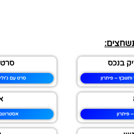
תשחצים:
ק בנכס
סרט ע
תשבץ – פיתרון
סרט עם ג'ולי
א
 פיתרון
אסטרונום 