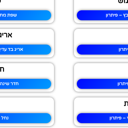
וש
ש
 – פיתרון
שפת מחש
אריג
תרון
אריג בד עדי
חד
תרון
חדר שינה 
ת
– פיתרון
נחל 