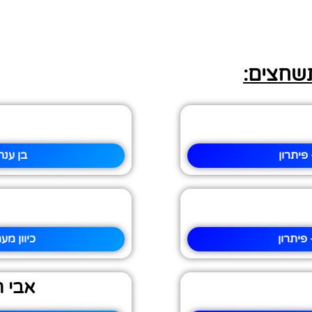
תשחצים:
יתרון
בן ענת
פיתרון
כיוון מ
אבי ת