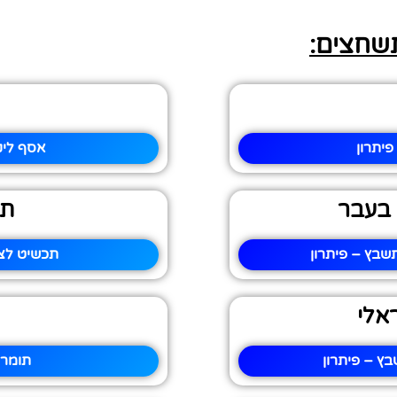
תשחצים:
יתרון
אסף ליק
בעבר
תכ
שבץ – פיתרון
תכשיט לצו
אלי
בץ – פיתרון
תומר 