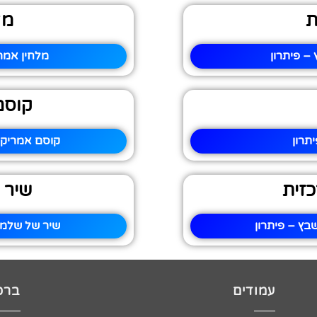
ת
מל
– פיתרון
מלחין אמר
קוסם
תרון
קוסם אמריקאי
זית
שיר 
ץ – פיתרון
שיר של שלמה
עמודים
ברכו