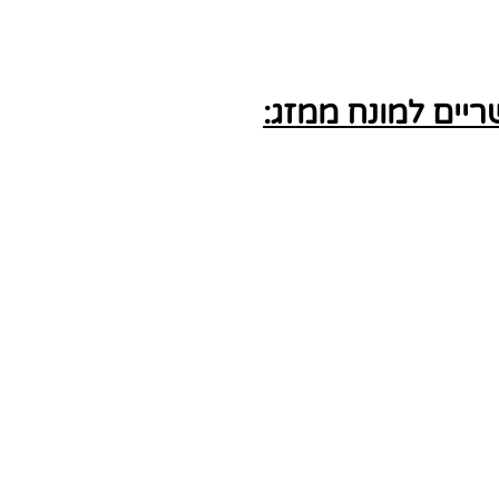
יים למונח ממזג: