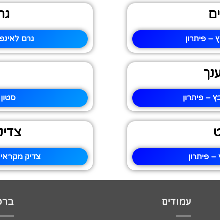
ם
גר
– פיתרון
גרם לאינפ
נך
 – פיתרון
סטון 
ט
צדיק
 פיתרון
צדיק מקראי 
עמודים
ברכו