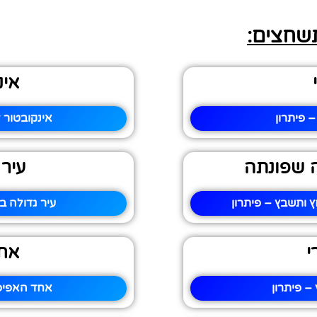
תשחצים:
אינ
 פיתרון
אינקובטור 
 שפונתה
עיר
ותשבץ – פיתרון
עיר גדולה 
י
אחד
– פיתרון
אחד האפיפי