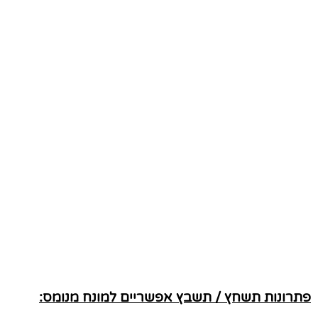
פתרונות תשחץ / תשבץ אפשריים למונח מנומס: