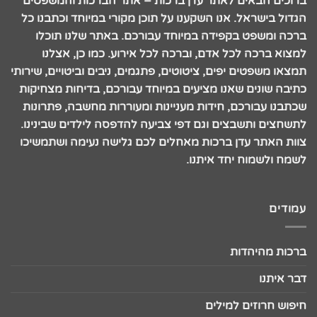
ברוכים הבאים לאתר עדן ברכות – אתר הברכות והמשפטים
הגדול בישראל. אנו השקענו על תוכן מקורי במיוחד וכתבנו כל
ברכה ומשפט בקפידה במיוחד עבורכם. באתר שלנו תוכלו
למצוא ברכה לכל אדם, וברכה לכל אירוע. כמו כן, אצלנו
תמצאו משפטים יפים, ציטוטים, פתגמים, ניבים וביטויים, שירותי
כתיבה שונים שאנו מציעים במיוחד עבורכם, בדיחות מצחיקות
שכתבנו עבורכם, חידות מעניינות ומעוררות מחשבה, פתרונות
לתשחצים ותשבצים וגם דפי צביעה להדפסה לילדים שבינינו.
צוות האתר עדן ברכות מאחלים לכם גלישה נעימה ושתמשיכו
לשמח ולשמוח יחד איתנו.
עמודים
ברכות מהיהדות
דבר איתנו
חיפוש חרוזים למילים