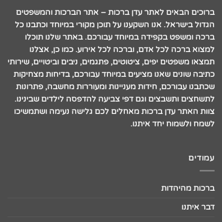
ברוכים הבאים לאתר עדן ברכות – אתר הברכות והמשפטים
הגדול בישראל. אנו השקענו על תוכן מקורי במיוחד וכתבנו כל
ברכה ומשפט בקפידה במיוחד עבורכם. באתר שלנו תוכלו
למצוא ברכה לכל אדם, וברכה לכל אירוע. כמו כן, אצלנו
תמצאו משפטים יפים, ציטוטים, פתגמים, ניבים וביטויים, שירותי
כתיבה שונים שאנו מציעים במיוחד עבורכם, בדיחות מצחיקות
שכתבנו עבורכם, חידות מעניינות ומעוררות מחשבה, פתרונות
לתשחצים ותשבצים וגם דפי צביעה להדפסה לילדים שבינינו.
צוות האתר עדן ברכות מאחלים לכם גלישה נעימה ושתמשיכו
לשמח ולשמוח יחד איתנו.
עמודים
ברכות מהיהדות
דבר איתנו