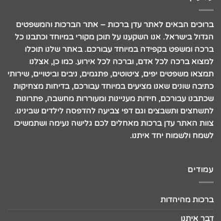
ברוכים הבאים לאתר עדן ברכות – אתר הברכות והמשפטים
הגדול בישראל. אנו השקענו על תוכן מקורי במיוחד וכתבנו כל
ברכה ומשפט בקפידה במיוחד עבורכם. באתר שלנו תוכלו
למצוא ברכה לכל אדם, וברכה לכל אירוע. כמו כן, אצלנו
תמצאו משפטים יפים, ציטוטים, פתגמים, ניבים וביטויים, שירותי
כתיבה שונים שאנו מציעים במיוחד עבורכם, בדיחות מצחיקות
שכתבנו עבורכם, חידות מעניינות ומעוררות מחשבה, פתרונות
לתשחצים ותשבצים וגם דפי צביעה להדפסה לילדים שבינינו.
צוות האתר עדן ברכות מאחלים לכם גלישה נעימה ושתמשיכו
לשמח ולשמוח יחד איתנו.
עמודים
ברכות מהיהדות
דבר איתנו