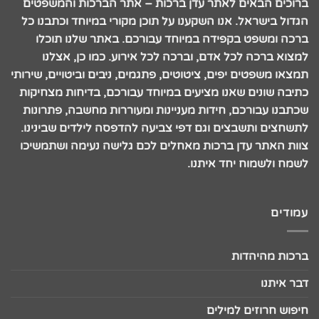
ברוכים הבאים לאתר עדן ברכות – אתר הברכות והמשפטים
הגדול בישראל. אנו השקענו על תוכן מקורי במיוחד וכתבנו כל
ברכה ומשפט בקפידה במיוחד עבורכם. באתר שלנו תוכלו
למצוא ברכה לכל אדם, וברכה לכל אירוע. כמו כן, אצלנו
תמצאו משפטים יפים, ציטוטים, פתגמים, ניבים וביטויים, שירותי
כתיבה שונים שאנו מציעים במיוחד עבורכם, בדיחות מצחיקות
שכתבנו עבורכם, חידות מעניינות ומעוררות מחשבה, פתרונות
לתשחצים ותשבצים וגם דפי צביעה להדפסה לילדים שבינינו.
צוות האתר עדן ברכות מאחלים לכם גלישה נעימה ושתמשיכו
לשמח ולשמוח יחד איתנו.
עמודים
ברכות מהיהדות
דבר איתנו
חיפוש חרוזים למילים