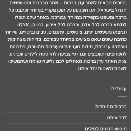
ברוכים הבאים לאתר עדן ברכות – אתר הברכות והמשפטים
הגדול בישראל. אנו השקענו על תוכן מקורי במיוחד וכתבנו כל
ברכה ומשפט בקפידה במיוחד עבורכם. באתר שלנו תוכלו
למצוא ברכה לכל אדם, וברכה לכל אירוע. כמו כן, אצלנו
תמצאו משפטים יפים, ציטוטים, פתגמים, ניבים וביטויים, שירותי
כתיבה שונים שאנו מציעים במיוחד עבורכם, בדיחות מצחיקות
שכתבנו עבורכם, חידות מעניינות ומעוררות מחשבה, פתרונות
לתשחצים ותשבצים וגם דפי צביעה להדפסה לילדים שבינינו.
צוות האתר עדן ברכות מאחלים לכם גלישה נעימה ושתמשיכו
לשמח ולשמוח יחד איתנו.
עמודים
ברכות מהיהדות
דבר איתנו
חיפוש חרוזים למילים