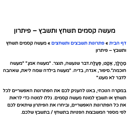
מעשה קסמים תשחץ ותשבץ – פיתרון
דף הבית
»
פתרונות תשבצים ותשחצים
»
מעשה קסמים תשחץ
ותשבץ – פיתרון
מַהֲלָךְ, אַקְט, פְּעֻלָּה.דבר שנעשה, תוצר. "מעשה אמן." "מעשה
חוכמה.".סיפור, אגדה, בדיה. "מעשה בילדה שמה ליאת, שאהבה
לדבר לא מעט."
במקרה הנוכחי, באנו להעניק לכם את הפתרונות האפשריים לכל
תשחץ או תשבץ למונח מעשה קסמים. גללו למטה כדי לראות
את כל הפתרונות האפשריים, וביחרו את הפיתרון שיתאים לכם
לפי מספר המשבצות הפנויות בתשחץ / בתשבץ שלכם.