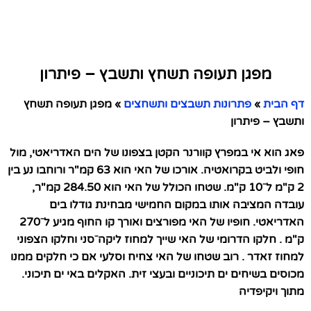
מפגן תעופה תשחץ ותשבץ – פיתרון
דף הבית
»
פתרונות תשבצים ותשחצים
»
מפגן תעופה תשחץ
ותשבץ – פיתרון
פאג הוא אי במפרץ קוורנר הקטן בצפונו של הים האדריאטי, מול
חופי ולביט בקרואטיה. אורכו של האי הוא 63 קמ"ר ורוחבו נע בין
2 ק"מ ל⁻10 ק"מ. שטחו הכולל של האי הוא 284.50 קמ"ר,
עובדה המציבה אותו במקום החמישי מבחינת גודלו בים
האדריאטי. חופיו של האי מפורצים ואורך קו החוף מגיע ל⁻270
ק"מ . חלקו הדרומי של האי שייך למחוז ליקה⁻סני וחלקו הצפוני
למחוז זאדר . רוב שטחו של האי צחיח וסלעי אם כי חלקים ממנו
מכוסים בשיחים ים תיכוניים ובעצי זית. האקלים באי ים תיכוני.
מתוך ויקיפדיה