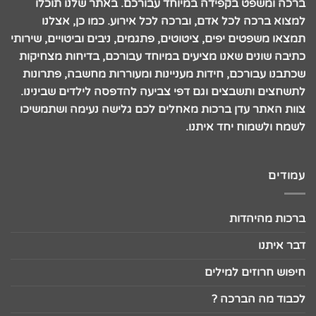
ברכה ומשפט בקפידה במיוחד עבורכם. באתר שלנו תוכלו
למצוא ברכה לכל אדם, וברכה לכל אירוע. כמו כן, אצלנו
תמצאו משפטים יפים, ציטוטים, פתגמים, ניבים וביטויים, שירותי
כתיבה שונים שאנו מציעים במיוחד עבורכם, בדיחות מצחיקות
שכתבנו עבורכם, חידות מעניינות ומעוררות מחשבה, פתרונות
לתשחצים ותשבצים וגם דפי צביעה להדפסה לילדים שבינינו.
צוות האתר עדן ברכות מאחלים לכם גלישה נעימה ושתמשיכו
לשמח ולשמוח יחד איתנו.
עמודים
ברכות מהיהדות
דבר איתנו
חיפוש חרוזים למילים
לכבוד מה הברכה ?