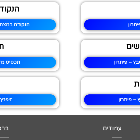
הנקוד
תרון
הנקודה במצח 
שים
ת
ץ – פיתרון
תכסיס מז
ת
– פיתרון
זיפזי
עמודים
ברכו