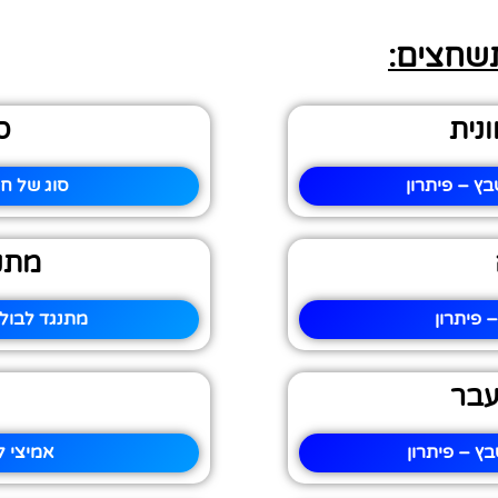
תשחצים:
ונית
ס
בץ – פיתרון
סוג של חי
מתנ
 פיתרון
מתנגד לבול
עבר
ץ – פיתרון
אמיצי ל