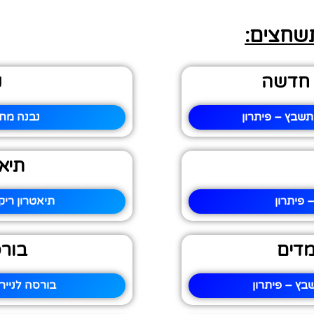
תשחצים:
ק חדשה
נ
תשבץ – פיתרון
נבנה מחד
תיאט
 פיתרון
תיאטרון ריק
מדים
בורס
בץ – פיתרון
בורסה לנייר