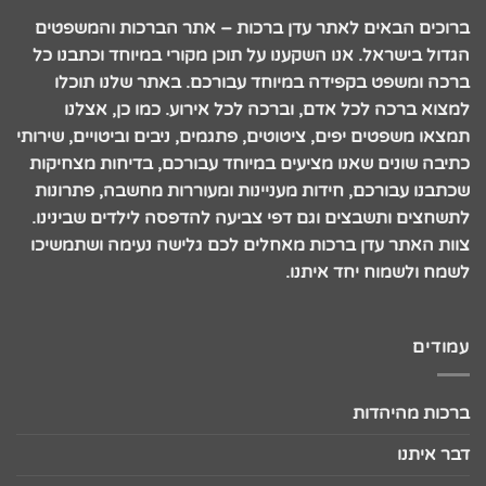
ברוכים הבאים לאתר עדן ברכות – אתר הברכות והמשפטים
הגדול בישראל. אנו השקענו על תוכן מקורי במיוחד וכתבנו כל
ברכה ומשפט בקפידה במיוחד עבורכם. באתר שלנו תוכלו
למצוא ברכה לכל אדם, וברכה לכל אירוע. כמו כן, אצלנו
תמצאו משפטים יפים, ציטוטים, פתגמים, ניבים וביטויים, שירותי
כתיבה שונים שאנו מציעים במיוחד עבורכם, בדיחות מצחיקות
שכתבנו עבורכם, חידות מעניינות ומעוררות מחשבה, פתרונות
לתשחצים ותשבצים וגם דפי צביעה להדפסה לילדים שבינינו.
צוות האתר עדן ברכות מאחלים לכם גלישה נעימה ושתמשיכו
לשמח ולשמוח יחד איתנו.
עמודים
ברכות מהיהדות
דבר איתנו