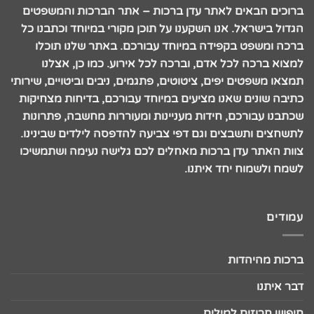
ברוכים הבאים לאתר עדן ברכות – אתר הברכות והמשפטים
הגדול בישראל. אנו השקענו על תוכן מקורי במיוחד וכתבנו כל
ברכה ומשפט בקפידה במיוחד עבורכם. באתר שלנו תוכלו
למצוא ברכה לכל אדם, וברכה לכל אירוע. כמו כן, אצלנו
תמצאו משפטים יפים, ציטוטים, פתגמים, ניבים וביטויים, שירותי
כתיבה שונים שאנו מציעים במיוחד עבורכם, בדיחות מצחיקות
שכתבנו עבורכם, חידות מעניינות ומעוררות מחשבה, פתרונות
לתשחצים ותשבצים וגם דפי צביעה להדפסה לילדים שבינינו.
צוות האתר עדן ברכות מאחלים לכם גלישה נעימה ושתמשיכו
לשמח ולשמוח יחד איתנו.
עמודים
ברכות מהיהדות
דבר איתנו
חיפוש חרוזים למילים