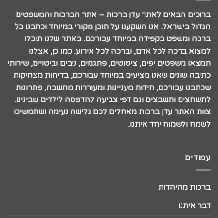
ברוכים הבאים לאתר עדן ברכות – אתר הברכות והמשפטים
הגדול בישראל. אנו השקענו על תוכן מקורי במיוחד וכתבנו כל
ברכה ומשפט בקפידה במיוחד עבורכם. באתר שלנו תוכלו
למצוא ברכה לכל אדם, וברכה לכל אירוע. כמו כן, אצלנו
תמצאו משפטים יפים, ציטוטים, פתגמים, ניבים וביטויים, שירותי
כתיבה שונים שאנו מציעים במיוחד עבורכם, בדיחות מצחיקות
שכתבנו עבורכם, חידות מעניינות ומעוררות מחשבה, פתרונות
לתשחצים ותשבצים וגם דפי צביעה להדפסה לילדים שבינינו.
צוות האתר עדן ברכות מאחלים לכם גלישה נעימה ושתמשיכו
לשמח ולשמוח יחד איתנו.
עמודים
ברכות מהיהדות
דבר איתנו