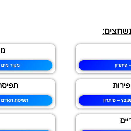
תשחצים:
מק
פיתרון
מקור מים 
פירות
תפיסת
שבץ – פיתרון
תפיסת האדם א
ים