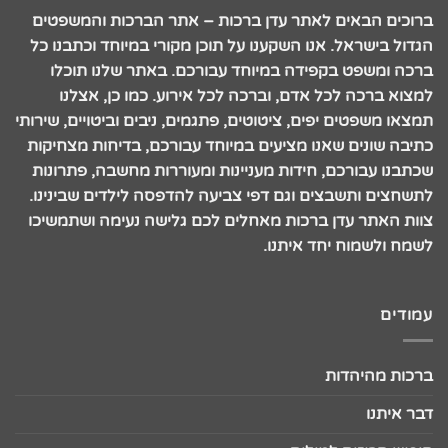
ברוכים הבאים לאתר עדן ברכות – אתר הברכות והמשפטים
הגדול בישראל. אנו השקענו על תוכן מקורי במיוחד וכתבנו כל
ברכה ומשפט בקפידה במיוחד עבורכם. באתר שלנו תוכלו
למצוא ברכה לכל אדם, וברכה לכל אירוע. כמו כן, אצלנו
תמצאו משפטים יפים, ציטוטים, פתגמים, ניבים וביטויים, שירותי
כתיבה שונים שאנו מציעים במיוחד עבורכם, בדיחות מצחיקות
שכתבנו עבורכם, חידות מעניינות ומעוררות מחשבה, פתרונות
לתשחצים ותשבצים וגם דפי צביעה להדפסה לילדים שבינינו.
צוות האתר עדן ברכות מאחלים לכם גלישה נעימה ושתמשיכו
לשמח ולשמוח יחד איתנו.
עמודים
ברכות מהיהדות
דבר איתנו