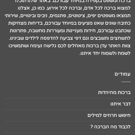
ברכה ומשפט בקפידה במיוחד עבורכם. באתר שלנו תוכלו
למצוא ברכה לכל אדם, וברכה לכל אירוע. כמו כן, אצלנו
תמצאו משפטים יפים, ציטוטים, פתגמים, ניבים וביטויים, שירותי
כתיבה שונים שאנו מציעים במיוחד עבורכם, בדיחות מצחיקות
שכתבנו עבורכם, חידות מעניינות ומעוררות מחשבה, פתרונות
לתשחצים ותשבצים וגם דפי צביעה להדפסה לילדים שבינינו.
צוות האתר עדן ברכות מאחלים לכם גלישה נעימה ושתמשיכו
לשמח ולשמוח יחד איתנו.
עמודים
ברכות מהיהדות
דבר איתנו
חיפוש חרוזים למילים
לכבוד מה הברכה ?