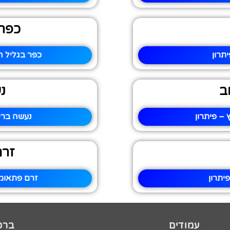
כפר 
תרון
כפר בגליל ה
ב
נ
– פיתרון
נעשה ברי
זרם
יתרון
זרם פתאומי
עמודים
ברכו