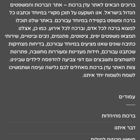
ברוכים הבאים לאתר עדן ברכות – אתר הברכות והמשפטים
הגדול בישראל. אנו השקענו על תוכן מקורי במיוחד וכתבנו כל
ברכה ומשפט בקפידה במיוחד עבורכם. באתר שלנו תוכלו
למצוא ברכה לכל אדם, וברכה לכל אירוע. כמו כן, אצלנו
תמצאו משפטים יפים, ציטוטים, פתגמים, ניבים וביטויים, שירותי
כתיבה שונים שאנו מציעים במיוחד עבורכם, בדיחות מצחיקות
שכתבנו עבורכם, חידות מעניינות ומעוררות מחשבה, פתרונות
לתשחצים ותשבצים וגם דפי צביעה להדפסה לילדים שבינינו.
צוות האתר עדן ברכות מאחלים לכם גלישה נעימה ושתמשיכו
לשמח ולשמוח יחד איתנו.
עמודים
ברכות מהיהדות
דבר איתנו
חיפוש חרוזים למילים