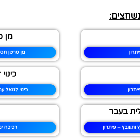
תשחצים:
מן ס
תרון
מן סרטן חסר
כינוי
יתרון
כינוי לגואל 
לית בעבר
 ותשבץ – פיתרון
רכיכה ימ