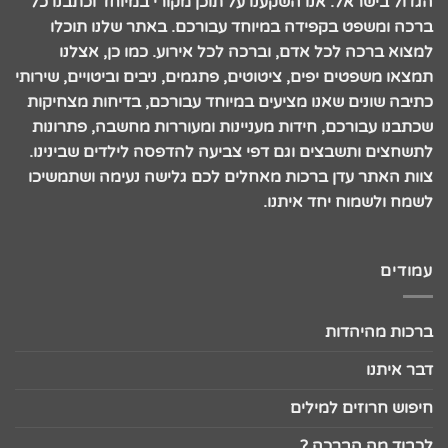
הגדול בישראל. אנו השקענו על תוכן מקורי במיוחד וכתבנו כל
ברכה ומשפט בקפידה במיוחד עבורכם. באתר שלנו תוכלו
למצוא ברכה לכל אדם, וברכה לכל אירוע. כמו כן, אצלנו
תמצאו משפטים יפים, ציטוטים, פתגמים, ניבים וביטויים, שירותי
כתיבה שונים שאנו מציעים במיוחד עבורכם, בדיחות מצחיקות
שכתבנו עבורכם, חידות מעניינות ומעוררות מחשבה, פתרונות
לתשחצים ותשבצים וגם דפי צביעה להדפסה לילדים שבינינו.
צוות האתר עדן ברכות מאחלים לכם גלישה נעימה ושתמשיכו
לשמח ולשמוח יחד איתנו.
עמודים
ברכות מהיהדות
דבר איתנו
חיפוש חרוזים למילים
לכבוד מה הברכה ?