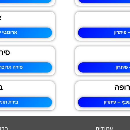
א
 פיתרון
ארוגנטי 
סיר
פיתרון
סירה ארוכה
רופה
ב
בץ – פיתרון
בירת תוני
עמודים
ברכו