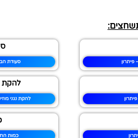
תשחצים:
סע
פיתרון
סעודת הבר
להקת נג
יתרון
להקת נגני מוזי
כ
רון
כמות החו