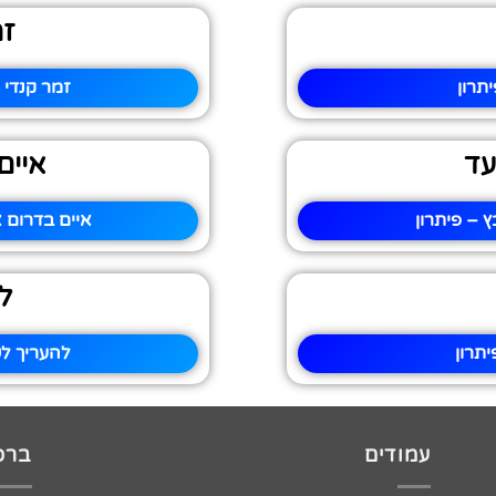
זמ
תרון
זמר קנדי 
עד
איים
 – פיתרון
איים בדרום 
ל
תרון
להעריך ל
עמודים
ברכו