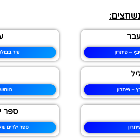
תשחצים:
עבר
ע
ץ – פיתרון
עיר בבולג
יל
ץ – פיתרון
מוחשי
ספר י
תרון
ספר ילדים של