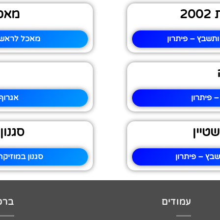
2
מאכ
מאכל לראש 
 פיתרון
אגרוף
טיין
סגנון
בץ – פיתרון
סגנון במוזיקה
עמודים
ברכו