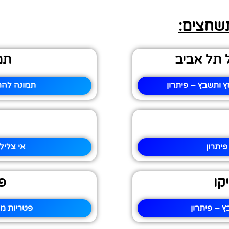
תשחצים:
 תל אביב
תמ
 ותשבץ – פיתרון
תמונה להר
יתרון
אי צליל
קו
פ
 – פיתרון
פטריות מ