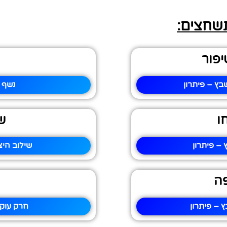
תשחצים:
יפור
בץ – פיתרון
נשף 
ו
ש
– פיתרון
שילוב היצ
פה
 – פיתרון
חרק עוקצ