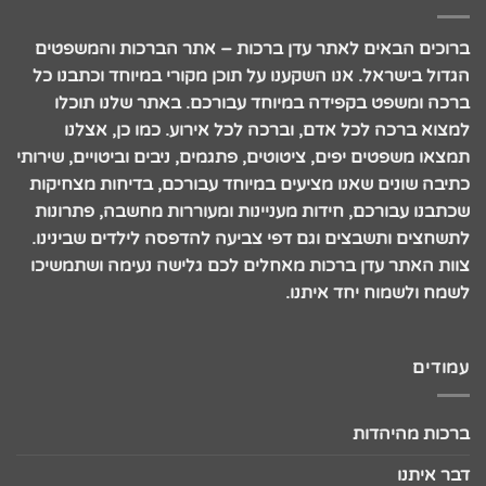
ברוכים הבאים לאתר עדן ברכות – אתר הברכות והמשפטים
הגדול בישראל. אנו השקענו על תוכן מקורי במיוחד וכתבנו כל
ברכה ומשפט בקפידה במיוחד עבורכם. באתר שלנו תוכלו
למצוא ברכה לכל אדם, וברכה לכל אירוע. כמו כן, אצלנו
תמצאו משפטים יפים, ציטוטים, פתגמים, ניבים וביטויים, שירותי
כתיבה שונים שאנו מציעים במיוחד עבורכם, בדיחות מצחיקות
שכתבנו עבורכם, חידות מעניינות ומעוררות מחשבה, פתרונות
לתשחצים ותשבצים וגם דפי צביעה להדפסה לילדים שבינינו.
צוות האתר עדן ברכות מאחלים לכם גלישה נעימה ושתמשיכו
לשמח ולשמוח יחד איתנו.
עמודים
ברכות מהיהדות
דבר איתנו