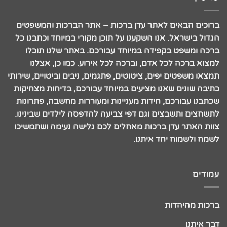
ברוכים הבאים לאתר עדן ברכות – אתר הברכות והמשפטים
הגדול בישראל. אנו השקענו על תוכן מקורי במיוחד וכתבנו כל
ברכה ומשפט בקפידה במיוחד עבורכם. באתר שלנו תוכלו
למצוא ברכה לכל אדם, וברכה לכל אירוע. כמו כן, אצלנו
תמצאו משפטים יפים, ציטוטים, פתגמים, ניבים וביטויים, שירותי
כתיבה שונים שאנו מציעים במיוחד עבורכם, בדיחות מצחיקות
שכתבנו עבורכם, חידות מעניינות ומעוררות מחשבה, פתרונות
לתשחצים ותשבצים וגם דפי צביעה להדפסה לילדים שבינינו.
צוות האתר עדן ברכות מאחלים לכם גלישה נעימה ושתמשיכו
לשמח ולשמוח יחד איתנו.
עמודים
ברכות מהיהדות
דבר איתנו