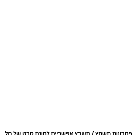
פתרונות תשחץ / תשבץ אפשריים למונח סרט של מל